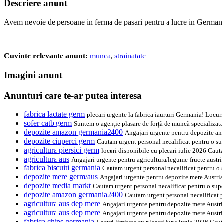
Descriere anunt
Avem nevoie de persoane in ferma de pasari pentru a lucre in Germani
Cuvinte relevante anunt:
munca
,
strainatate
Imagini anunt
Anunturi care te-ar putea interesa
fabrica lactate germ
plecari urgente la fabrica iaurturi Germania! Locu
sofer catb germ
Suntem o agenție plasare de forță de muncă specializata 
depozite amazon germania2400
Angajari urgente pentru depozite am
depozite ciuperci germ
Cautam urgent personal necalificat pentru o sup
agricultura piersici germ
locuri disponibile cu plecari iulie 2026 Caut
agricultura aus
Angajari urgente pentru agricultura/legume-fructe austria
fabrica biscuiti germania
Cautam urgent personal necalificat pentru o s
depozite mere germ/aus
Angajari urgente pentru depozite mere Austria
depozite media markt
Cautam urgent personal necalificat pentru o supe
depozite amazon germania2400
Cautam urgent personal necalificat 
agricultura aus dep mere
Angajari urgente pentru depozite mere Austri
agricultura aus dep mere
Angajari urgente pentru depozite mere Austri
fabrica chips germania
Locuri limitate cu plecari luna iunie 2026.Caut