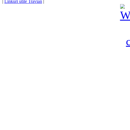
|
Linkuri utile Travian
|