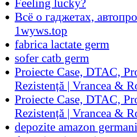
Feeling lucky?
Всё о гаджетах, автопр
1wyws.top
fabrica lactate germ
sofer catb germ
Proiecte Case, DTAC, Proi
Rezistență | Vrancea & 
Proiecte Case, DTAC, Proi
Rezistență | Vrancea & 
depozite amazon german