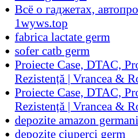
Всё о гаджетах, автопр
1wyws.top
fabrica lactate germ
sofer catb germ
Proiecte Case, DTAC, Proi
Rezistență | Vrancea & 
Proiecte Case, DTAC, Proi
Rezistență | Vrancea & 
depozite amazon german
depozite ciuperci germ