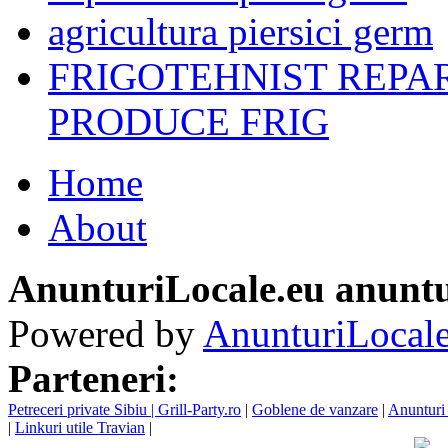
agricultura piersici germ
FRIGOTEHNIST REPA
PRODUCE FRIG
Home
About
AnunturiLocale.eu anuntu
Powered by
AnunturiLocale
Parteneri:
Petreceri private Sibiu | Grill-Party.ro
|
Goblene de vanzare
|
Anunturi 
|
Linkuri utile Travian
|