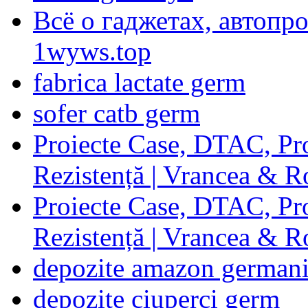
Всё о гаджетах, автопр
1wyws.top
fabrica lactate germ
sofer catb germ
Proiecte Case, DTAC, Proi
Rezistență | Vrancea & 
Proiecte Case, DTAC, Proi
Rezistență | Vrancea & 
depozite amazon german
depozite ciuperci germ