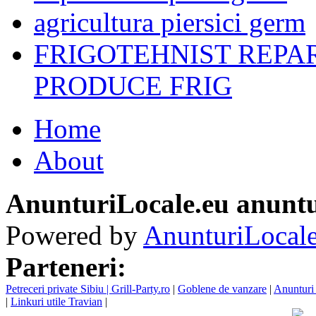
agricultura piersici germ
FRIGOTEHNIST REPA
PRODUCE FRIG
Home
About
AnunturiLocale.eu anuntu
Powered by
AnunturiLocale
Parteneri:
Petreceri private Sibiu | Grill-Party.ro
|
Goblene de vanzare
|
Anunturi 
|
Linkuri utile Travian
|