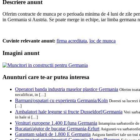
Descriere anunt
Oferim contracte de munca pe o perioada minima de 4 luni de zile pentru mu
in Germania si Austria. Se poate merge in echipe, iar limba germana n
Cuvinte relevante anunt:
firma acreditata
,
loc de munca
Imagini anunt
Anunturi care te-ar putea interesa
Operatori banda industria maselor plastice Germania
Oferim toata
necalificat, in […]
Barmani/ospatari cu experienta Germania/Koln
Doresti sa lucrezi
[…]
Ambalatori hale legume si fructe Dusseldorf/Germania
Vrei sarb
in hale si […]
Venituri europene 1.400 E/luna Germania
Intampina sarbatorile de 
Bucatari/ajutor de bucatar Germania-Erfurt
Asigurati-va sarbatoril
Garantam salarii de 1.800 E Germania
Asigura familiei tale un tra
Constructori experimentati Germania-Herten/Bremen