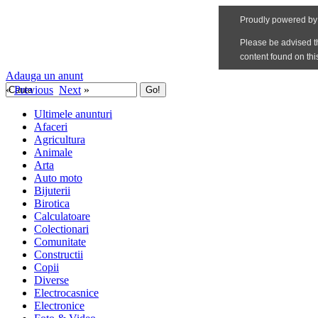
Adauga un anunt
«
Previous
Next
»
Ultimele anunturi
Afaceri
Agricultura
Animale
Arta
Auto moto
Bijuterii
Birotica
Calculatoare
Colectionari
Comunitate
Constructii
Copii
Diverse
Electrocasnice
Electronice