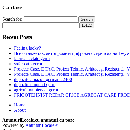
Cautare
Search for:
Recent Posts
Feeling lucky?
Всё о гаджетах, автопроме и цифровых сервисах на 1wyw
fabrica lactate germ
sofer catb germ
Proiecte Case, DTAC, Proiect Tehnic, Arhitect și Rezistență |
Proiecte Case, DTAC, Proiect Tehnic, Arhitect și Rezistență |
depozite amazon germania2400
depozite ciuperci germ
agricultura piersici germ
FRIGOTEHNIST REPAR ORICE AGREGAT CARE PROD
Home
About
AnunturiLocale.eu anunturi cu poze
Powered by
AnunturiLocale.eu