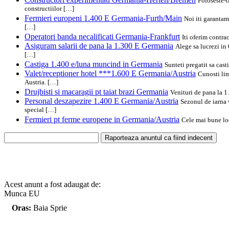
Foloseste-t
constructiilor […]
Fermieri europeni 1.400 E Germania-Furth/Main
Noi iti garantam
[…]
Operatori banda necalificati Germania-Frankfurt
Iti oferim contra
Asiguram salarii de pana la 1.300 E Germania
Alege sa lucrezi in
[…]
Castiga 1.400 e/luna muncind in Germania
Sunteti pregatit sa cas
Valet/receptioner hotel ***1.600 E Germania/Austria
Cunosti lim
Austria. […]
Drujbisti si macaragii pt taiat brazi Germania
Venituri de pana la 1
Personal deszapezire 1.400 E Germania/Austria
Sezonul de iarna 
special […]
Fermieri pt ferme europene in Germania/Austria
Cele mai bune loc
Acest anunt a fost adaugat de:
Munca EU
Oras:
Baia Sprie