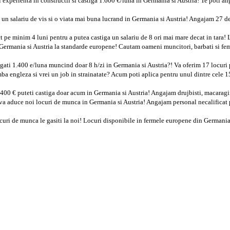
i experienta in constructii si castiga 1.600 €/luna in Germania si Austria! Te poti an
 un salariu de vis si o viata mai buna lucrand in Germania si Austria! Angajam 27 de 
ct pe minim 4 luni pentru a putea castiga un salariu de 8 ori mai mare decat in tara!
 Germania si Austria la standarde europene! Cautam oameni muncitori, barbati si femei 
tigati 1.400 e/luna muncind doar 8 h/zi in Germania si Austria?! Va oferim 17 locuri p
ba engleza si vrei un job in strainatate? Acum poti aplica pentru unul dintre cele 15
.400 € puteti castiga doar acum in Germania si Austria! Angajam drujbisti, macaragii 
va aduce noi locuri de munca in Germania si Austria! Angajam personal necalificat p
uri de munca le gasiti la noi! Locuri disponibile in fermele europene din Germania si