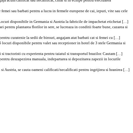
gaja acum calificat sau necalificat, chiar si in echipe pentru efectuarea
femei sau barbati pentru a lucra in fermele europene de cai, iepuri, vite sau cele
 Locuri disponibile in Germania si Austria la fabricile de impachetat etichetat […]
pentru plantarea florilor in sere, se lucreaza in conditii foarte bune, cazarea si
entru curatenie la sedii de birouri, angajam atat barbati cat si femei cu […]
 locuri disponibile pentru valet sau receptioner in hotel de 3 stele Germania si
si tractoristi cu experienta pentru taiatul si transportul brazilor. Cautam […]
entru deszapezirea manuala, indepartarea si depozitarea zapezii in locurile
 Austria, se cauta oameni calificati/necalificati pentru ingrijirea si hranirea […]