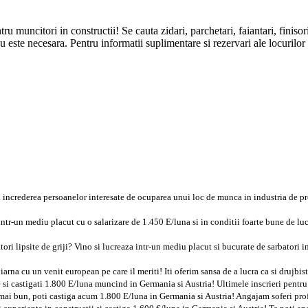
ncitori in constructii! Se cauta zidari, parchetari, faiantari, finisori, i
u este necesara. Pentru informatii suplimentare si rezervari ale locuri
 increderea persoanelor interesate de ocuparea unui loc de munca in industria de pro
 intr-un mediu placut cu o salarizare de 1.450 E/luna si in conditii foarte bune de lu
atori lipsite de griji? Vino si lucreaza intr-un mediu placut si bucurate de sarbator
iarna cu un venit european pe care il meriti! Iti oferim sansa de a lucra ca si drujbis
e si castigati 1.800 E/luna muncind in Germania si Austria! Ultimele inscrieri pentru 
i mai bun, poti castiga acum 1.800 E/luna in Germania si Austria! Angajam soferi pro