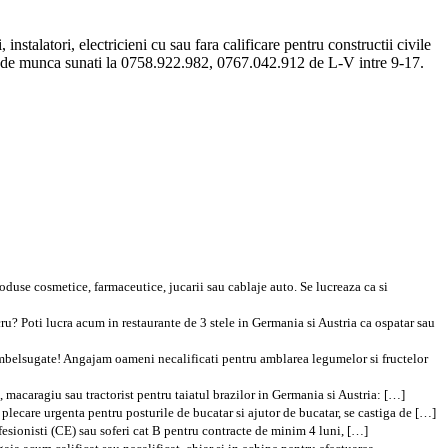
nstalatori, electricieni cu sau fara calificare pentru constructii civile
lor de munca sunati la 0758.922.982, 0767.042.912 de L-V intre 9-17.
duse cosmetice, farmaceutice, jucarii sau cablaje auto. Se lucreaza ca si
cru? Poti lucra acum in restaurante de 3 stele in Germania si Austria ca ospatar sau
i imbelsugate! Angajam oameni necalificati pentru amblarea legumelor si fructelor
t, macaragiu sau tractorist pentru taiatul brazilor in Germania si Austria: […]
plecare urgenta pentru posturile de bucatar si ajutor de bucatar, se castiga de […]
fesionisti (CE) sau soferi cat B pentru contracte de minim 4 luni, […]