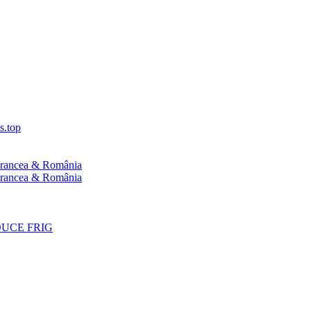
s.top
 Vrancea & România
 Vrancea & România
UCE FRIG