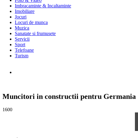
Foto & Video
Imbracaminte & Incaltaminte
Imobiliare
Jocuri
Locuri de munca
Muzica
Sanatate si frumusete
Servicii
Sport
Telefoane
Turism
Muncitori in constructii pentru Germania
1600