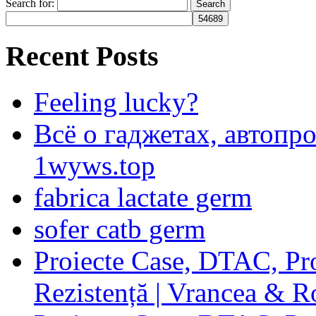
Search for:
Recent Posts
Feeling lucky?
Всё о гаджетах, автопр
1wyws.top
fabrica lactate germ
sofer catb germ
Proiecte Case, DTAC, Proi
Rezistență | Vrancea & 