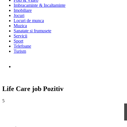
Foto & Video
Imbracaminte & Incaltaminte
Imobiliare
Jocuri
Locuri de munca
Muzica
Sanatate si frumusete
Servicii
Sport
Telefoane
Turism
Life Care job Pozitiv
5