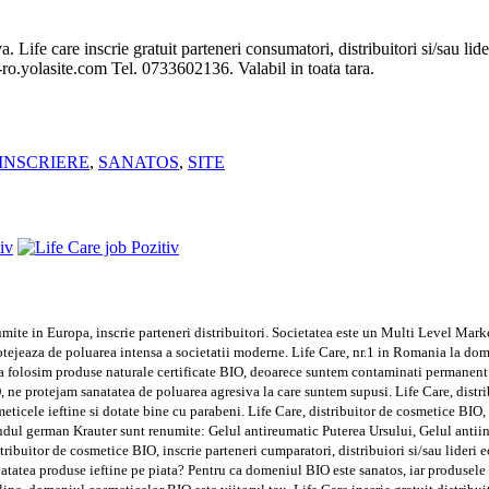
 Life care inscrie gratuit parteneri consumatori, distribuitori si/sau li
o-ro.yolasite.com Tel. 0733602136. Valabil in toata tara.
INSCRIERE
,
SANATOS
,
SITE
umite in Europa, inscrie parteneri distribuitori. Societatea este un Multi Level Mar
tejeaza de poluarea intensa a societatii moderne. Life Care, nr.1 in Romania la dom
a folosim produse naturale certificate BIO, deoarece suntem contaminati permanent 
, ne protejam sanatatea de poluarea agresiva la care suntem supusi. Life Care, dist
meticele ieftine si dotate bine cu parabeni. Life Care, distribuitor de cosmetice BIO
dul german Krauter sunt renumite: Gelul antireumatic Puterea Ursului, Gelul antiin
distribuitor de cosmetice BIO, inscrie parteneri cumparatori, distribuiori si/sau lid
atatea produse ieftine pe piata? Pentru ca domeniul BIO este sanatos, iar produsele s