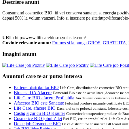
Descriere anunt
Consumand cosmetice BIO, iti vei conserva santatea si energia pozitiva.
depasi 50% la volum vanzari. Info si inscriere pe site:http://lifecarebi
URL:
http://www.lifecarebio-ro.yolasite.com/
Cuvinte relevante anunt:
Frumos si la punga GROS
,
GRATUITA
,
Imagini anunt
Anunturi care te-ar putea interesa
Partener distribuitor BIO
Life Care, distribuitor de cosmetice BIO ren
Bio asta DA Afacere
Domeniul Bio este de actualitate, deoarece ne pro
Life Care BIO afacere Profitabila
Am devenit constienti ca trebuie s
Afacerea BIO este Sanatate
Folosind produse naturale certificate BIO
Life Care, afacere BIO
Daca vrei sa te poluezi constant, foloseste cos
Castig sigur cu BIO Krauter
Cosmeticele terapeutice produse de Bran
Cosmetice BIO jobul Zilei
Esti BIO, esti in trendul zilei. Life Care 
De ce job Cosmetice BIO
De ce distribuitor cosmetice BIO cand sunt 
Job BIO lider Echipa