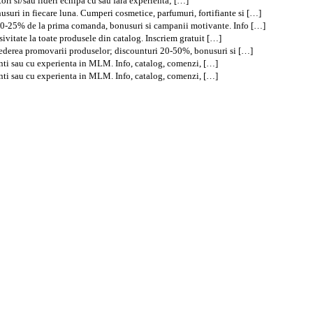
tori si/sau lideri echipa cu sau fara experienta; […]
suri in fiecare luna. Cumperi cosmetice, parfumuri, fortifiante si […]
 20-25% de la prima comanda, bonusuri si campanii motivante. Info […]
ivitate la toate produsele din catalog. Inscriem gratuit […]
 vederea promovarii produselor; discounturi 20-50%, bonusuri si […]
nti sau cu experienta in MLM. Info, catalog, comenzi, […]
nti sau cu experienta in MLM. Info, catalog, comenzi, […]