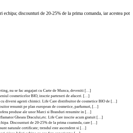
deri echipa; discounturi de 20-25% de la prima comanda, iar acestea pot
keting, nu se fac angajari cu Carte de Munca, deveniti […]
eniul cosmeticelor BIO, inscrie parteneri de afaceri. […]
cu diversi agenti chimici. Life Care distribuitor de cosmetice BIO de […]
ribuitor renumit pe plan european de cosmetice, parfumuri, […]
, ofera produse ale unor Marci si Branduri renumite in […]
flamator Gheara Dracului,etc. Life Care inscrie acum gratuit […]
eri echipa. Discounturi de 20-25% de la prima coamnda, care […]
unt naturale certificate; trendul este ascendent si […]