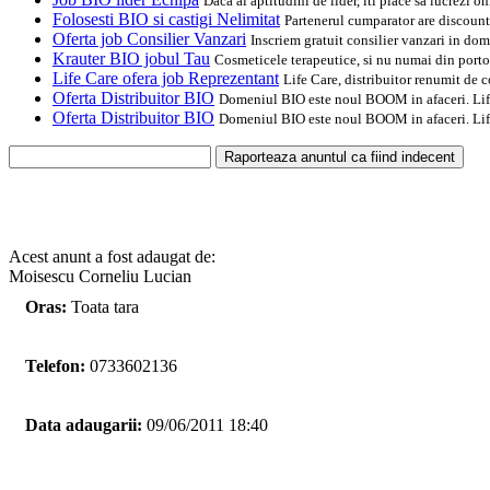
Daca ai aptitudini de lider, iti place sa lucrezi o
Folosesti BIO si castigi Nelimitat
Partenerul cumparator are discount
Oferta job Consilier Vanzari
Inscriem gratuit consilier vanzari in d
Krauter BIO jobul Tau
Cosmeticele terapeutice, si nu numai din portof
Life Care ofera job Reprezentant
Life Care, distribuitor renumit de
Oferta Distribuitor BIO
Domeniul BIO este noul BOOM in afaceri. Life 
Oferta Distribuitor BIO
Domeniul BIO este noul BOOM in afaceri. Life 
Acest anunt a fost adaugat de:
Moisescu Corneliu Lucian
Oras:
Toata tara
Telefon:
0733602136
Data adaugarii:
09/06/2011 18:40