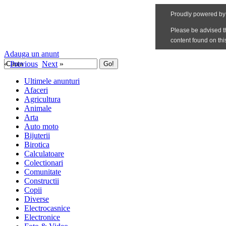
Adauga un anunt
«
Previous
Next
»
Ultimele anunturi
Afaceri
Agricultura
Animale
Arta
Auto moto
Bijuterii
Birotica
Calculatoare
Colectionari
Comunitate
Constructii
Copii
Diverse
Electrocasnice
Electronice