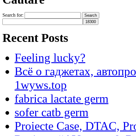
Search for:
Recent Posts
Feeling lucky?
Всё о гаджетах, автопр
1wyws.top
fabrica lactate germ
sofer catb germ
Proiecte Case, DTAC, Proi