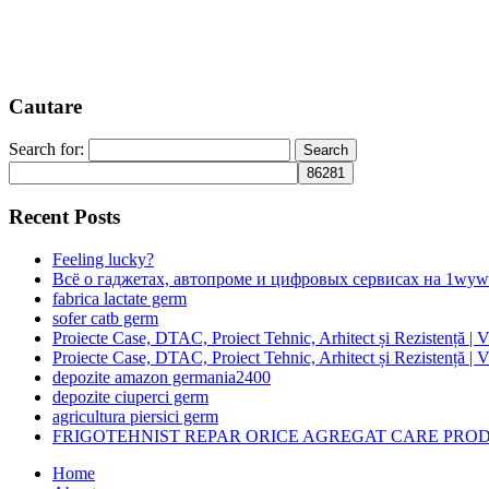
Cautare
Search for:
Recent Posts
Feeling lucky?
Всё о гаджетах, автопроме и цифровых сервисах на 1wyw
fabrica lactate germ
sofer catb germ
Proiecte Case, DTAC, Proiect Tehnic, Arhitect și Rezistență |
Proiecte Case, DTAC, Proiect Tehnic, Arhitect și Rezistență |
depozite amazon germania2400
depozite ciuperci germ
agricultura piersici germ
FRIGOTEHNIST REPAR ORICE AGREGAT CARE PROD
Home