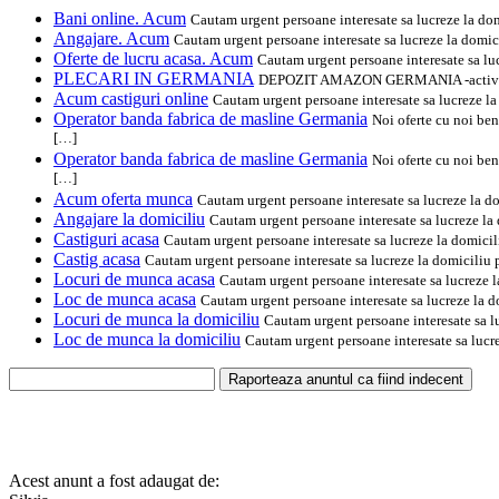
Bani online. Acum
Cautam urgent persoane interesate sa lucreze la d
Angajare. Acum
Cautam urgent persoane interesate sa lucreze la dom
Oferte de lucru acasa. Acum
Cautam urgent persoane interesate sa l
PLECARI IN GERMANIA
DEPOZIT AMAZON GERMANIA -activitatea se
Acum castiguri online
Cautam urgent persoane interesate sa lucreze 
Operator banda fabrica de masline Germania
Noi oferte cu noi ben
[…]
Operator banda fabrica de masline Germania
Noi oferte cu noi ben
[…]
Acum oferta munca
Cautam urgent persoane interesate sa lucreze la 
Angajare la domiciliu
Cautam urgent persoane interesate sa lucreze l
Castiguri acasa
Cautam urgent persoane interesate sa lucreze la domic
Castig acasa
Cautam urgent persoane interesate sa lucreze la domicili
Locuri de munca acasa
Cautam urgent persoane interesate sa lucreze
Loc de munca acasa
Cautam urgent persoane interesate sa lucreze la
Locuri de munca la domiciliu
Cautam urgent persoane interesate sa 
Loc de munca la domiciliu
Cautam urgent persoane interesate sa luc
Acest anunt a fost adaugat de: