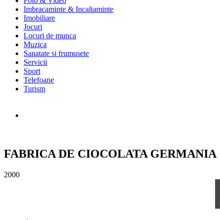
Foto & Video
Imbracaminte & Incaltaminte
Imobiliare
Jocuri
Locuri de munca
Muzica
Sanatate si frumusete
Servicii
Sport
Telefoane
Turism
FABRICA DE CIOCOLATA GERMANIA
2000