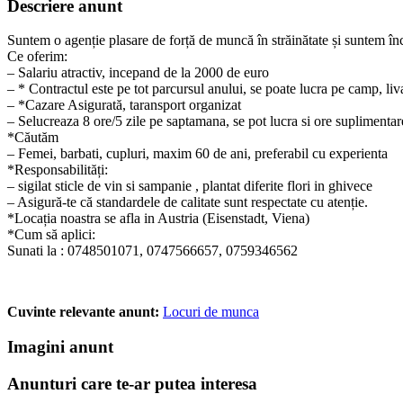
Descriere anunt
Suntem o agenție plasare de forță de muncă în străinătate și suntem înc
Ce oferim:
– Salariu atractiv, incepand de la 2000 de euro
– * Contractul este pe tot parcursul anului, se poate lucra pe camp, liv
– *Cazare Asigurată, taransport organizat
– Selucreaza 8 ore/5 zile pe saptamana, se pot lucra si ore suplimentare
*Căutăm
– Femei, barbati, cupluri, maxim 60 de ani, preferabil cu experienta
*Responsabilități:
– sigilat sticle de vin si sampanie , plantat diferite flori in ghivece
– Asigură-te că standardele de calitate sunt respectate cu atenție.
*Locația noastra se afla in Austria (Eisenstadt, Viena)
*Cum să aplici:
Sunati la : 0748501071, 0747566657, 0759346562
Cuvinte relevante anunt:
Locuri de munca
Imagini anunt
Anunturi care te-ar putea interesa