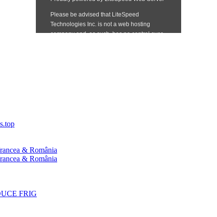
s.top
 Vrancea & România
 Vrancea & România
UCE FRIG