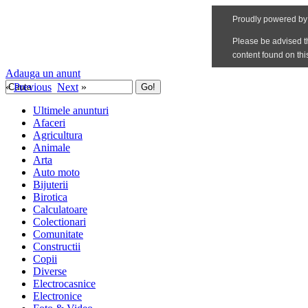
Adauga un anunt
«
Previous
Next
»
Ultimele anunturi
Afaceri
Agricultura
Animale
Arta
Auto moto
Bijuterii
Birotica
Calculatoare
Colectionari
Comunitate
Constructii
Copii
Diverse
Electrocasnice
Electronice