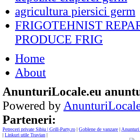
agricultura piersici germ
FRIGOTEHNIST REPA
PRODUCE FRIG
Home
About
AnunturiLocale.eu anuntu
Powered by
AnunturiLocale
Parteneri:
Petreceri private Sibiu | Grill-Party.ro
|
Goblene de vanzare
|
Anunturi 
|
Linkuri utile Travian
|