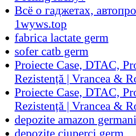
Всё о гаджетах, автопр
1wyws.top
fabrica lactate germ
sofer catb germ
Proiecte Case, DTAC, Proi
Rezistență | Vrancea & 
Proiecte Case, DTAC, Proi
Rezistență | Vrancea & 
depozite amazon german
depozite ciuperci germ