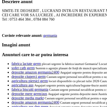
Descriere anunt
SIMTE-TE DEOSEBIT , LUCRAND INTR-UN RESTAURANT 
CEI CARE VOR SA LUCREZE , AI INCREDERE IN EXPERI
Tel : 0753 464 384 , 0784 084 760
Cuvinte relevante anunt:
germania
Imagini anunt
Anunturi care te-ar putea interesa
fabrica lactate germ
plecari urgente la fabrica iaurturi Germania! Locu
sofer catb germ
Suntem o agenție plasare de forță de muncă specializata 
depozite amazon germania2400
Angajari urgente pentru depozite am
depozite ciuperci germ
Cautam urgent personal necalificat pentru o sup
agricultura piersici germ
locuri disponibile cu plecari iulie 2026 Caut
agricultura aus
Angajari urgente pentru agricultura/legume-fructe austria
fabrica biscuiti germania
Cautam urgent personal necalificat pentru o s
depozite mere germ/aus
Angajari urgente pentru depozite mere Austria
depozite media markt
Cautam urgent personal necalificat pentru o supe
depozite amazon germania2400
Cautam urgent personal necalificat 
agricultura aus dep mere
Angajari urgente pentru depozite mere Austri