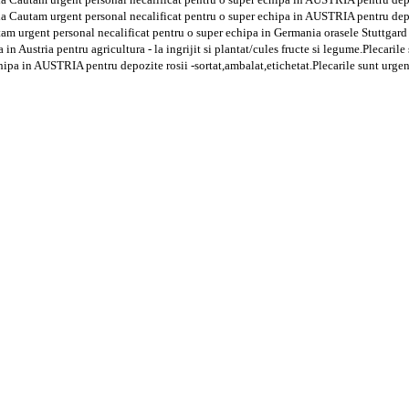
a Cautam urgent personal necalificat pentru o super echipa in AUSTRIA pentru depoz
am urgent personal necalificat pentru o super echipa in Germania orasele Stuttgard 
n Austria pentru agricultura - la ingrijit si plantat/cules fructe si legume.Plecaril
ipa in AUSTRIA pentru depozite rosii -sortat,ambalat,etichetat.Plecarile sunt urgen