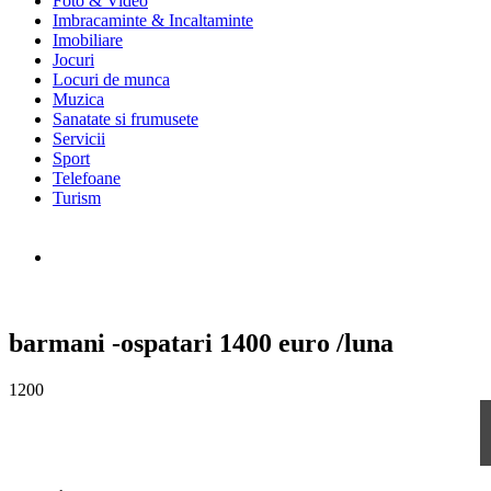
Foto & Video
Imbracaminte & Incaltaminte
Imobiliare
Jocuri
Locuri de munca
Muzica
Sanatate si frumusete
Servicii
Sport
Telefoane
Turism
barmani -ospatari 1400 euro /luna
1200