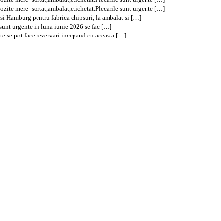
ite mere -sortat,ambalat,etichetat.Plecarile sunt urgente […]
si Hamburg pentru fabrica chipsuri, la ambalat si […]
e sunt urgente in luna iunie 2026 se fac […]
te se pot face rezervari incepand cu aceasta […]