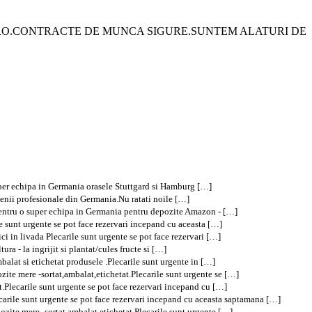
EURO.CONTRACTE DE MUNCA SIGURE.SUNTEM ALATURI DE
super echipa in Germania orasele Stuttgard si Hamburg […]
menii profesionale din Germania.Nu ratati noile […]
pentru o super echipa in Germania pentru depozite Amazon - […]
e sunt urgente se pot face rezervari incepand cu aceasta […]
i in livada Plecarile sunt urgente se pot face rezervari […]
a - la ingrijit si plantat/cules fructe si […]
alat si etichetat produsele .Plecarile sunt urgente in […]
te mere -sortat,ambalat,etichetat.Plecarile sunt urgente se […]
.Plecarile sunt urgente se pot face rezervari incepand cu […]
arile sunt urgente se pot face rezervari incepand cu aceasta saptamana […]
ite mere -sortat,ambalat,etichetat.Plecarile sunt urgente […]