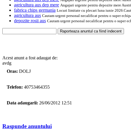
agricultura aus dep mere
Angajari urgente pentru depozite mere Austri
fabrica chips germania
Locuri limitate cu plecari luna iunie 2026.Caut
agricultura aus
Cautam urgent personal necalificat pentru o super echipa i
depozite rosii aus
Cautam urgent personal necalificat pentru o super ech
Acest anunt a fost adaugat de:
avdg
Oras:
DOLJ
Telefon:
40753464355
Data adaugarii:
26/06/2012 12:51
Raspunde anuntului