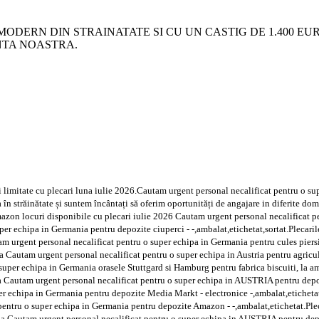
MODERN DIN STRAINATATE SI CU UN CASTIG DE 1.400 
ENTA NOASTRA.
ri limitate cu plecari luna iulie 2026.Cautam urgent personal necalificat pentru o 
în străinătate și suntem încântați să oferim oportunități de angajare in diferite do
azon locuri disponibile cu plecari iulie 2026 Cautam urgent personal necalificat 
er echipa in Germania pentru depozite ciuperci - -,ambalat,etichetat,sortat.Plecaril
am urgent personal necalificat pentru o super echipa in Germania pentru cules piersic
 Cautam urgent personal necalificat pentru o super echipa in Austria pentru agricultur
uper echipa in Germania orasele Stuttgard si Hamburg pentru fabrica biscuiti, la amb
 Cautam urgent personal necalificat pentru o super echipa in AUSTRIA pentru depozi
r echipa in Germania pentru depozite Media Markt - electronice -,ambalat,etichetat
pentru o super echipa in Germania pentru depozite Amazon - -,ambalat,etichetat.Plec
a Cautam urgent personal necalificat pentru o super echipa in AUSTRIA pentru depoz