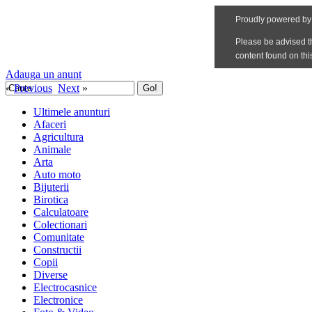
Adauga un anunt
«
Previous
Next
»
Ultimele anunturi
Afaceri
Agricultura
Animale
Arta
Auto moto
Bijuterii
Birotica
Calculatoare
Colectionari
Comunitate
Constructii
Copii
Diverse
Electrocasnice
Electronice