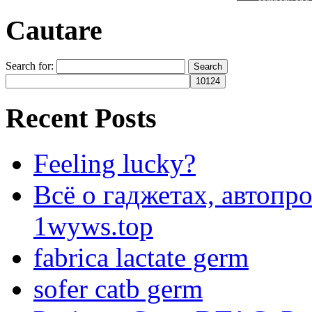
Cautare
Search for:
Recent Posts
Feeling lucky?
Всё о гаджетах, автопр
1wyws.top
fabrica lactate germ
sofer catb germ