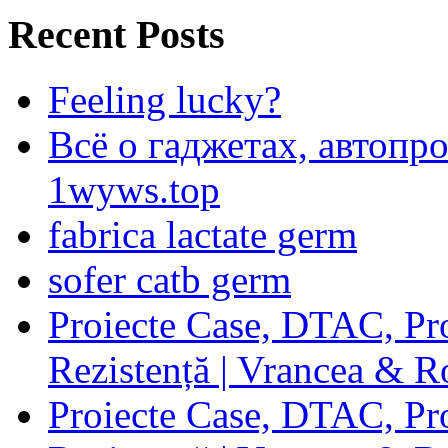
Recent Posts
Feeling lucky?
Всё о гаджетах, автопр
1wyws.top
fabrica lactate germ
sofer catb germ
Proiecte Case, DTAC, Proi
Rezistență | Vrancea & 
Proiecte Case, DTAC, Proi