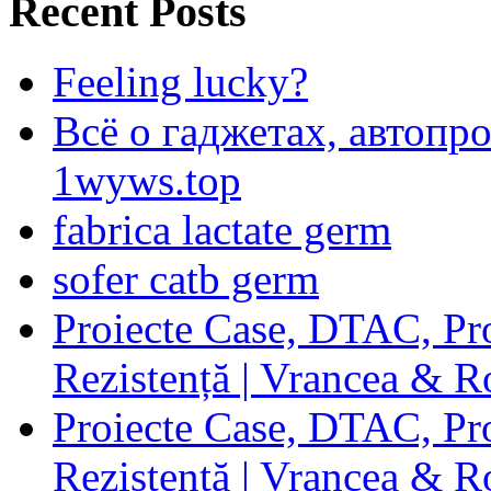
Recent Posts
Feeling lucky?
Всё о гаджетах, автопр
1wyws.top
fabrica lactate germ
sofer catb germ
Proiecte Case, DTAC, Proi
Rezistență | Vrancea & 
Proiecte Case, DTAC, Proi
Rezistență | Vrancea & 