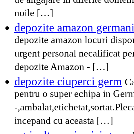
de angajare in diferite domen
noile […]
depozite amazon german
depozite amazon locuri dispon
urgent personal necalificat p
depozite Amazon - […]
depozite ciuperci germ
Ca
pentru o super echipa in Germ
-,ambalat,etichetat,sortat.Plec
incepand cu aceasta […]