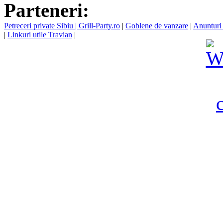
Parteneri:
Petreceri private Sibiu | Grill-Party.ro
|
Goblene de vanzare
|
Anunturi 
|
Linkuri utile Travian
|