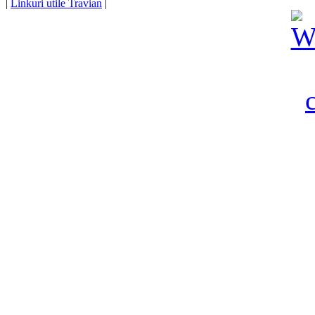
|
Linkuri utile Travian
|