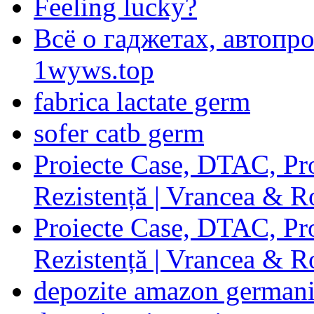
Feeling lucky?
Всё о гаджетах, автопр
1wyws.top
fabrica lactate germ
sofer catb germ
Proiecte Case, DTAC, Proi
Rezistență | Vrancea & 
Proiecte Case, DTAC, Proi
Rezistență | Vrancea & 
depozite amazon german