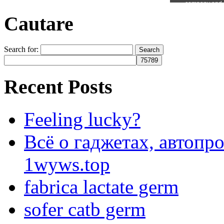
Cautare
Search for:
Recent Posts
Feeling lucky?
Всё о гаджетах, автопр
1wyws.top
fabrica lactate germ
sofer catb germ