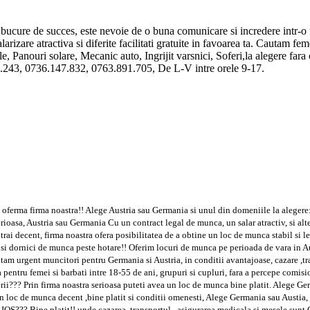
e bucure de succes, este nevoie de o buna comunicare si incredere intr-o 
izare atractiva si diferite facilitati gratuite in favoarea ta. Cautam fem
, Panouri solare, Mecanic auto, Ingrijit varsnici, Soferi,la alegere fara c
80.243, 0736.147.832, 0763.891.705, De L-V intre orele 9-17.
te oferma firma noastra!! Alege Austria sau Germania si unul din domeniile la alegere
erioasa, Austria sau Germania Cu un contract legal de munca, un salar atractiv, si alt
 trai decent, firma noastra ofera posibilitatea de a obtine un loc de munca stabil si 
i si dornici de munca peste hotare!! Oferim locuri de munca pe perioada de vara in A
utam urgent muncitori pentru Germania si Austria, in conditii avantajoase, cazare ,t
entru femei si barbati intre 18-55 de ani, grupuri si cupluri, fara a percepe comisio
ii??? Prin firma noastra serioasa puteti avea un loc de munca bine platit. Alege Ge
un loc de munca decent ,bine platit si conditii omenesti, Alege Germania sau Austia, 
ine platit!! unde cazarea, transportul , asigurarea medicala si mesele sunt GRA