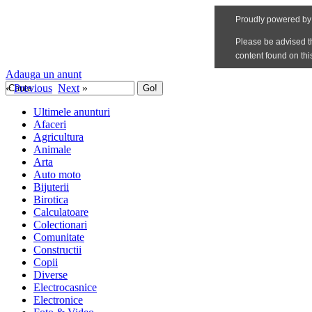
Adauga un anunt
«
Previous
Next
»
Ultimele anunturi
Afaceri
Agricultura
Animale
Arta
Auto moto
Bijuterii
Birotica
Calculatoare
Colectionari
Comunitate
Constructii
Copii
Diverse
Electrocasnice
Electronice