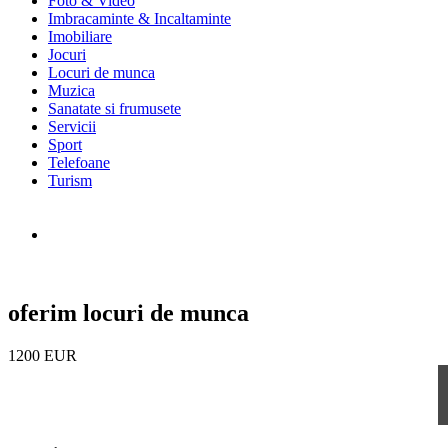
Foto & Video
Imbracaminte & Incaltaminte
Imobiliare
Jocuri
Locuri de munca
Muzica
Sanatate si frumusete
Servicii
Sport
Telefoane
Turism
oferim locuri de munca
1200 EUR