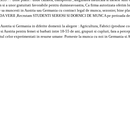
rim si a unor gratuitati favorabile pentru dumneavoastra, Ca firma autorizata oferim 
ncesti in Austria sau Germania cu contract legal de munca, sezonier, bine plati
A VERII ,Recrutam STUDENTI SERIOSI SI DORNICI DE MUNCA pe perioada de vara in
ustria si Germania in diferite domenii la alegere : Agricultura, Fabrici (produse cos
Austria pentru femei si barbati intre 18-55 de ani, grupuri si cupluri, fara a percep
fatul celor experimentati in resurse umane. Porneste la munca cu noi in Germania si Au