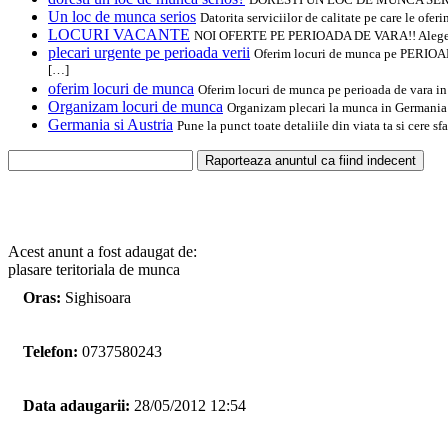
Un loc de munca serios
Datorita serviciilor de calitate pe care le ofe
LOCURI VACANTE
NOI OFERTE PE PERIOADA DE VARA!! Alege sa mu
plecari urgente pe perioada verii
Oferim locuri de munca pe PERIOAD
[…]
oferim locuri de munca
Oferim locuri de munca pe perioada de vara in A
Organizam locuri de munca
Organizam plecari la munca in Germania si 
Germania si Austria
Pune la punct toate detaliile din viata ta si cere s
Acest anunt a fost adaugat de:
plasare teritoriala de munca
Oras:
Sighisoara
Telefon:
0737580243
Data adaugarii:
28/05/2012 12:54