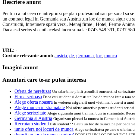
Descriere anunt
Pentru ca tot ceea ce intreprinzi pe plan profesional sau personal sa s
un contract legal in Germania sau Austria ,un loc de munca sigur cu salar
Constructii, Intretinere spatii verzi, Menaj firme , Hotel, Ferme Animale
Daca esti serios si cauti acelasi lucru suna la: 0743.548.391, 0737.5
URL:
-
Cuvinte relevante anunt:
austria
,
de
,
germania
,
loc
,
munca
Imagini anunt
Anunturi care te-ar putea interesa
Oferta de nerefuzat
Un salar bine platit ,conditii omenesti si seriozita
Firma serioasa
Daca esti student si doresti un loc de munca intr-o tara s
Alege oferta noastra
In vederea asigurarii unei vieti mai bune si a unui
Alege munca in strainatate
Noi oferte atractive pentru studenti serios
Alege seriozitate
Alege siguranta unui trai mai bun in strainatate. Recr
Germania si Austria
Organizam plecari la munca in Germania si Austria p
Recrutam studenti
Esti student?? Cauti un loc de munca pe perioada ver
iunie ofera noi locuri de munca
Alege seriozitatea pe care o oferim, 
doresti un loc de munca serios?
DORESTI UN LOC DE MUNCA SERIOS??? B