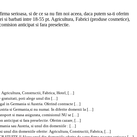
firma serioasa, si de ce sa nu fim noi aceea, daca putem sa-ti oferim
ei si barbati intre 18-55 pt. Agricultura, Fabrici (produse cosmetice),
omision anticipat si fara preselectie.
: Agricultura, Constructii, Fabrica, Hotel, […]
e gratuitati, poti alege unul din […]
legal in Germania si Austria. Oferind contracte […]
ustria si Germania,si nu numai. In diferite domenii la […]
ransport si masa asigurata, comisionul NU se […]
n anticipat si fara preselectie. Oferim cazare, […]
rmania sau Austria, si unul din domeniile : […]
si unul din domeniile oferite: Agricultura, Constructii, Fabrica, […]
TUITE !! Alege unul din domeniile oferite de catre firma noastra serioasa […]