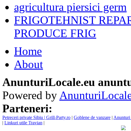
agricultura piersici germ
FRIGOTEHNIST REPA
PRODUCE FRIG
Home
About
AnunturiLocale.eu anuntu
Powered by
AnunturiLocale
Parteneri:
Petreceri private Sibiu | Grill-Party.ro
|
Goblene de vanzare
|
Anunturi 
|
Linkuri utile Travian
|