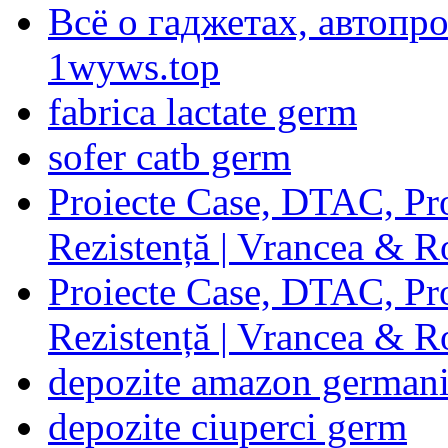
Всё о гаджетах, автопр
1wyws.top
fabrica lactate germ
sofer catb germ
Proiecte Case, DTAC, Proi
Rezistență | Vrancea & 
Proiecte Case, DTAC, Proi
Rezistență | Vrancea & 
depozite amazon german
depozite ciuperci germ