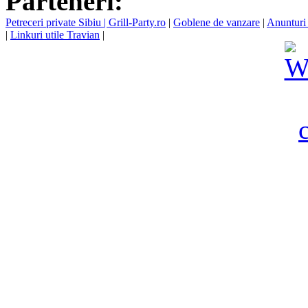
Parteneri:
Petreceri private Sibiu | Grill-Party.ro
|
Goblene de vanzare
|
Anunturi 
|
Linkuri utile Travian
|