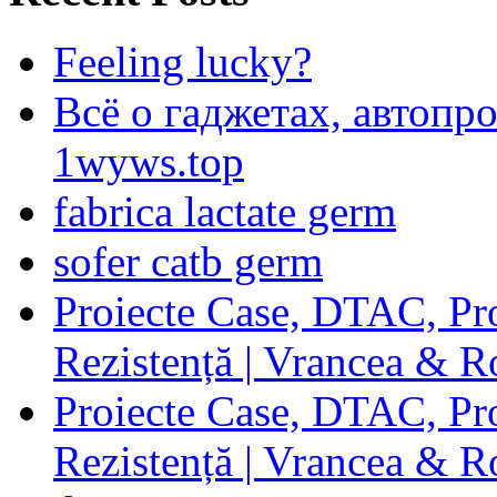
Feeling lucky?
Всё о гаджетах, автопр
1wyws.top
fabrica lactate germ
sofer catb germ
Proiecte Case, DTAC, Proi
Rezistență | Vrancea & 
Proiecte Case, DTAC, Proi
Rezistență | Vrancea & 